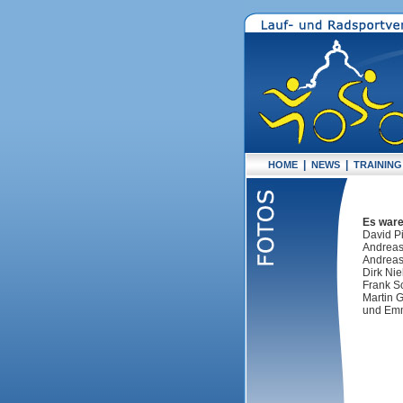
|
|
HOME
NEWS
TRAINING
Es ware
David Pi
Andreas
Andreas
Dirk Nie
Frank Sc
Martin 
und Emm