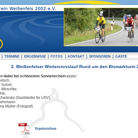
|
|
|
|
|
|
TERMINE
ERGEBNISSE
FOTOS
KONTAKT
SPONSOREN
GÄSTE
2. Weißenfelser Wintercrosslauf Rund um den Bismarkturm 
n dabei bei schönstem Sonnenschein v.l.n.r:
etsch,
 Schiel,
 Weschke,
hle,
hwärsky (Gaststarter für LRV),
Gehrmann
a Müller (Fotograf)
Ergebnisliste